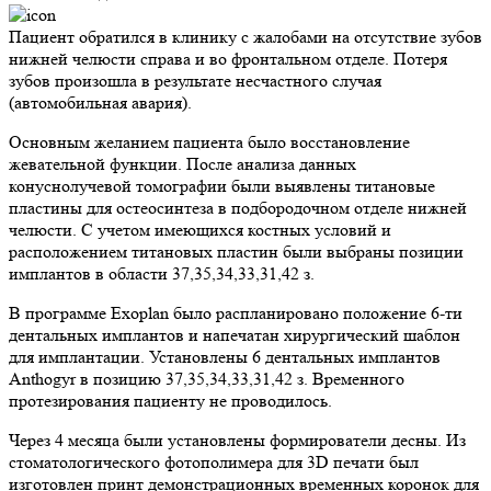
Пациент обратился в клинику с жалобами на отсутствие зубов
нижней челюсти справа и во фронтальном отделе. Потеря
зубов произошла в результате несчастного случая
(автомобильная авария).
Основным желанием пациента было восстановление
жевательной функции. После анализа данных
конуснолучевой томографии были выявлены титановые
пластины для остеосинтеза в подбородочном отделе нижней
челюсти. С учетом имеющихся костных условий и
расположением титановых пластин были выбраны позиции
имплантов в области 37,35,34,33,31,42 з.
В программе Exoplan было распланировано положение 6-ти
дентальных имплантов и напечатан хирургический шаблон
для имплантации. Установлены 6 дентальных имплантов
Anthogyr в позицию 37,35,34,33,31,42 з. Временного
протезирования пациенту не проводилось.
Через 4 месяца были установлены формирователи десны. Из
стоматологического фотополимера для 3D печати был
изготовлен принт демонстрационных временных коронок для