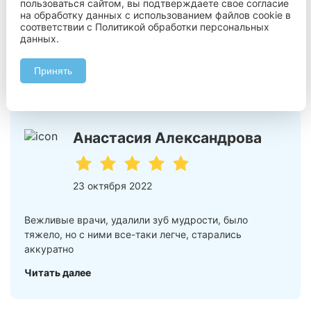
Редко пишу отзывы, но это тот случай, когда нужно.
пользоваться сайтом, вы подтверждаете свое согласие
на обработку данных с использованием файлов cookie в
Хочу подчеркнуть слаженную работу коллектива
соответствии с
Политикой обработки персональных
стоматологии и поблагодарить за понимание, помощь
данных
.
в сложившейся ситуации.
Читать далее
Принять
Анастасия Александрова
23 октября 2022
Вежливые врачи, удалили зуб мудрости, было
тяжело, но с ними все-таки легче, старались
аккуратно
Читать далее