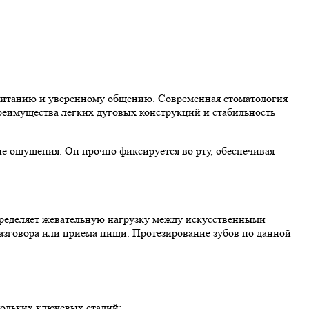
 питанию и уверенному общению. Современная стоматология
преимущества легких дуговых конструкций и стабильность
ые ощущения. Он прочно фиксируется во рту, обеспечивая
пределяет жевательную нагрузку между искусственными
азговора или приема пищи. Протезирование зубов по данной
кольких ключевых стадий: