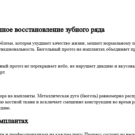
ное восстановление зубного ряда
роблема, которая ухудшает качество жизни, мешает нормальному
функциональность. Бюгельный протез на имплантах объединяет 
мный протез не перекрывает небо, не нарушает дикцию и вкусов
рт.
ора на импланты. Металлическая дуга (бюгель) равномерно рас
ю костной ткани и исключает смещение конструкции во время р
кцию.
имплантах
ти и профессионализма на каждом шагу. Процесс состоит из нес