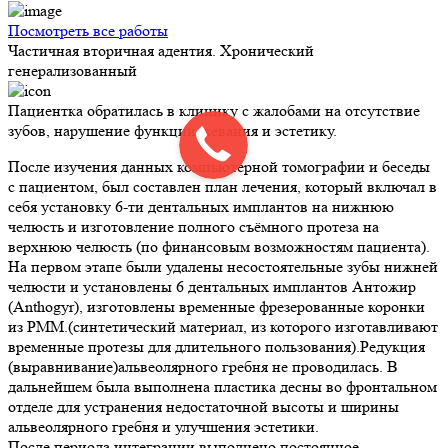
Посмотреть все работы
Частичная вторичная адентия. Хронический
генерализованный
Пациентка обратилась в клинику с жалобами на отсутствие
зубов, нарушение функции жевания и эстетику.
После изучения данных компьютерной томографии и беседы
с пациентом, был составлен план лечения, который включал в
себя установку 6-ти дентальных имплантов на нижнюю
челюсть и изготовление полного съёмного протеза на
верхнюю челюсть (по финансовым возможностям пациента).
На первом этапе были удалены несостоятельные зубы нижней
челюсти и установлены 6 дентальных имплантов Антожир
(Anthogyr), изготовлены временные фрезерованные коронки
из PMM.(синтетический материал, из которого изготавливают
временные протезы для длительного пользования).Редукция
(выравнивание)альвеолярного гребня не проводилась. В
дальнейшем была выполнена пластика десны во фронтальном
отделе для устранения недостаточной высоты и ширины
альвеолярного гребня и улучшения эстетики.
После периода интеграции выполнено постоянное