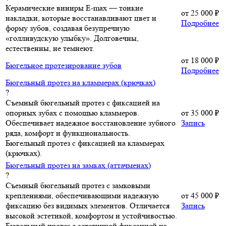
Керамические виниры E-max — тонкие
от
25 000 ₽
накладки, которые восстанавливают цвет и
Подробнее
форму зубов, создавая безупречную
«голливудскую улыбку». Долговечны,
естественны, не темнеют.
от
18 000 ₽
Бюгельное протезирование зубов
Подробнее
Бюгельный протез на кламмерах (крючках)
?
Съемный бюгельный протез с фиксацией на
опорных зубах с помощью кламмеров.
от
35 000 ₽
Обеспечивает надежное восстановление зубного
Запись
ряда, комфорт и функциональность.
Бюгельный протез с фиксацией на кламмерах
(крючках).
Бюгельный протез на замках (аттачменах)
?
Съемный бюгельный протез с замковыми
креплениями, обеспечивающими надежную
от
45 000 ₽
фиксацию без видимых элементов. Отличается
Запись
высокой эстетикой, комфортом и устойчивостью.
Бюгельный протез с эстетичной фиксацией на