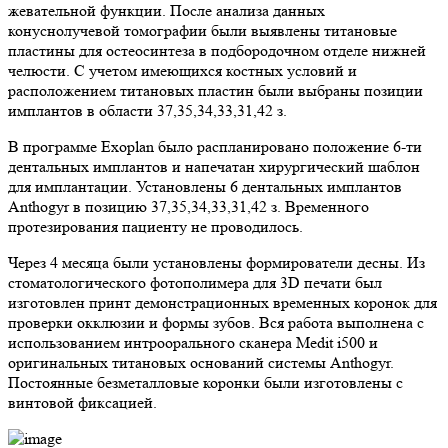
жевательной функции. После анализа данных
конуснолучевой томографии были выявлены титановые
пластины для остеосинтеза в подбородочном отделе нижней
челюсти. С учетом имеющихся костных условий и
расположением титановых пластин были выбраны позиции
имплантов в области 37,35,34,33,31,42 з.
В программе Exoplan было распланировано положение 6-ти
дентальных имплантов и напечатан хирургический шаблон
для имплантации. Установлены 6 дентальных имплантов
Anthogyr в позицию 37,35,34,33,31,42 з. Временного
протезирования пациенту не проводилось.
Через 4 месяца были установлены формирователи десны. Из
стоматологического фотополимера для 3D печати был
изготовлен принт демонстрационных временных коронок для
проверки окклюзии и формы зубов. Вся работа выполнена с
использованием интроорального сканера Medit i500 и
оригинальных титановых оснований системы Anthogyr.
Постоянные безметалловые коронки были изготовлены с
винтовой фиксацией.