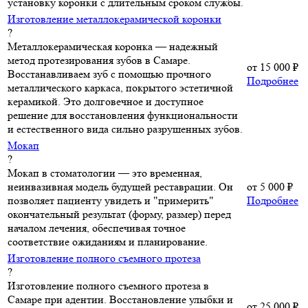
установку коронки с длительным сроком службы.
Изготовление металлокерамической коронки
?
Металлокерамическая коронка — надежный
метод протезирования зубов в Самаре.
от
15 000 ₽
Восстанавливаем зуб с помощью прочного
Подробнее
металлического каркаса, покрытого эстетичной
керамикой. Это долговечное и доступное
решение для восстановления функциональности
и естественного вида сильно разрушенных зубов.
Мокап
?
Мокап в стоматологии — это временная,
неинвазивная модель будущей реставрации. Он
от
5 000 ₽
позволяет пациенту увидеть и "примерить"
Подробнее
окончательный результат (форму, размер) перед
началом лечения, обеспечивая точное
соответствие ожиданиям и планирование.
Изготовление полного съемного протеза
?
Изготовление полного съемного протеза в
Самаре при адентии. Восстановление улыбки и
от
25 000 ₽