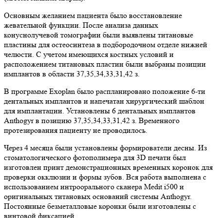
Основным желанием пациента было восстановление
жевательной функции. После анализа данных
конуснолучевой томографии были выявлены титановые
пластины для остеосинтеза в подбородочном отделе нижней
челюсти. С учетом имеющихся костных условий и
расположением титановых пластин были выбраны позиции
имплантов в области 37,35,34,33,31,42 з.
В программе Exoplan было распланировано положение 6-ти
дентальных имплантов и напечатан хирургический шаблон
для имплантации. Установлены 6 дентальных имплантов
Anthogyr в позицию 37,35,34,33,31,42 з. Временного
протезирования пациенту не проводилось.
Через 4 месяца были установлены формирователи десны. Из
стоматологического фотополимера для 3D печати был
изготовлен принт демонстрационных временных коронок для
проверки окклюзии и формы зубов. Вся работа выполнена с
использованием интроорального сканера Medit i500 и
оригинальных титановых оснований системы Anthogyr.
Постоянные безметалловые коронки были изготовлены с
винтовой фиксацией.